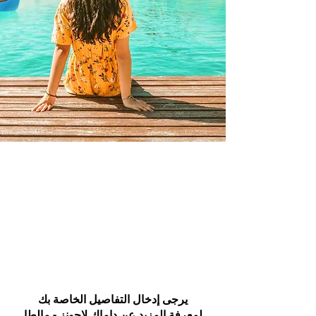
يرجى إدخال التفاصيل الخاصة بك
لمعرفة المزيد عن داماك لاجونز - مالطا